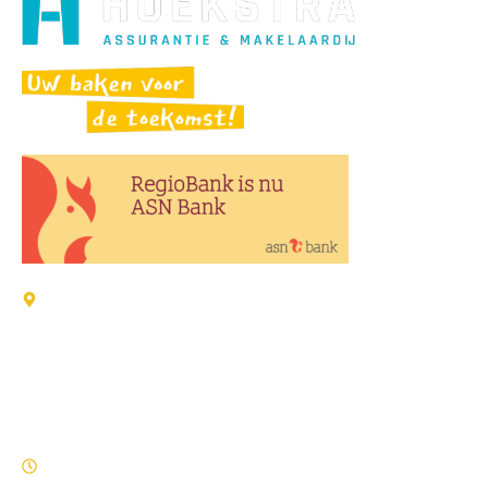
Adressen:
Verzekeringen / Schade
Wijk 4-22 8321 GD Urk
Zorgverzekeringen / Makelaardij / ASN Bank
Holkenkamp 100 8321 AZ Urk
Openingstijden: