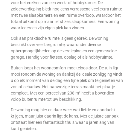
voor het creëren van een werk- of hobbykamer. De
zolderverdieping biedt nog eens verrassend veel extra ruimte
met twee slaapkamers en een ruime overloop, waardoor het
totaal uitkomt op maar liefst zes slaapkamers. Een woning
waar iedereen zijn eigen plek kan vinden.
Ook aan praktische ruimte is geen gebrek. De woning
beschikt over veel bergruimte, waaronder diverse
opbergmogelijkheden op de verdieping en een gemetselde
garage. Handig voor fietsen, opslag of als hobbyruimte.
Buiten loopt het wooncomfort moeiteloos door. De tuin ligt
mooi rondom de woning en dankzij de ideale zonligging vindt
u op elk moment van de dag een fijne plek om te genieten van
zon of schaduw. Het aanwezige terras maakt het plaatje
compleet. Met een perceel van 238 m² heeft u bovendien
volop buitenruimte tot uw beschikking.
De woning mag hier en daar weer wat liefde en aandacht
krijgen, maar juist daarin ligt de kans. Met de juiste aanpak
ontstaat hier een fantastisch thuis waar u jarenlang van
kunt genieten.