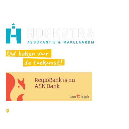
Adressen:
Verzekeringen / Schade
Wijk 4-22 8321 GD Urk