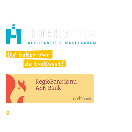
Adressen:
Verzekeringen / Schade
Wijk 4-22 8321 GD Urk