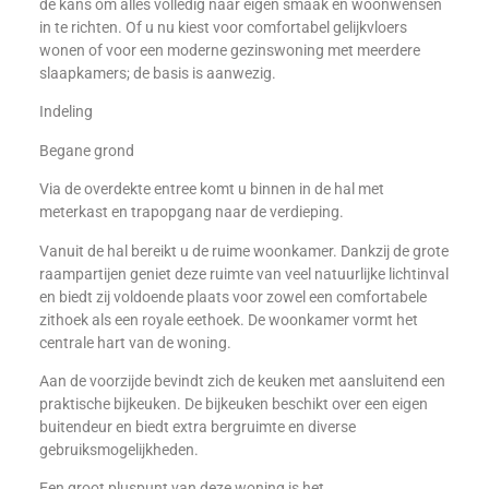
de kans om alles volledig naar eigen smaak en woonwensen
in te richten. Of u nu kiest voor comfortabel gelijkvloers
wonen of voor een moderne gezinswoning met meerdere
slaapkamers; de basis is aanwezig.
Indeling
Begane grond
Via de overdekte entree komt u binnen in de hal met
meterkast en trapopgang naar de verdieping.
Vanuit de hal bereikt u de ruime woonkamer. Dankzij de grote
raampartijen geniet deze ruimte van veel natuurlijke lichtinval
en biedt zij voldoende plaats voor zowel een comfortabele
zithoek als een royale eethoek. De woonkamer vormt het
centrale hart van de woning.
Aan de voorzijde bevindt zich de keuken met aansluitend een
praktische bijkeuken. De bijkeuken beschikt over een eigen
buitendeur en biedt extra bergruimte en diverse
gebruiksmogelijkheden.
Een groot pluspunt van deze woning is het