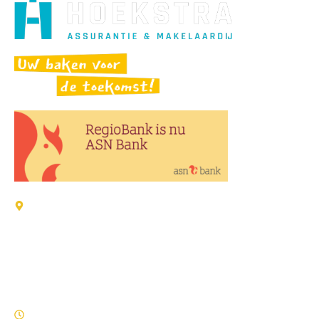
Adressen:
Verzekeringen / Schade
Wijk 4-22 8321 GD Urk
Zorgverzekeringen / Makelaardij / ASN Bank
Holkenkamp 100 8321 AZ Urk
Openingstijden: