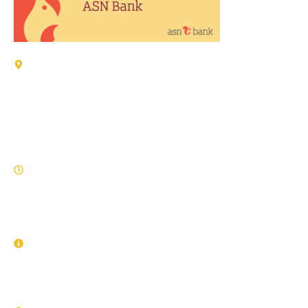
Adressen:
Verzekeringen / Schade
Wijk 4-22 8321 GD Urk
Zorgverzekeringen / Makelaardij / ASN Bank
Holkenkamp 100 8321 AZ Urk
Openingstijden:
9.00 - 13.00 uur
14.00 - 17.15 uur
Contactgegevens:
Telefoon:
0527 - 681396
E-mail:
Info@hoekstra-urk.nl