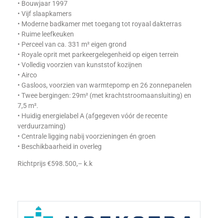
• Bouwjaar 1997
• Vijf slaapkamers
• Moderne badkamer met toegang tot royaal dakterras
• Ruime leefkeuken
• Perceel van ca. 331 m² eigen grond
• Royale oprit met parkeergelegenheid op eigen terrein
• Volledig voorzien van kunststof kozijnen
• Airco
• Gasloos, voorzien van warmtepomp en 26 zonnepanelen
• Twee bergingen: 29m² (met krachtstroomaansluiting) en
7,5 m².
• Huidig energielabel A (afgegeven vóór de recente
verduurzaming)
• Centrale ligging nabij voorzieningen én groen
• Beschikbaarheid in overleg
Richtprijs €598.500,– k.k